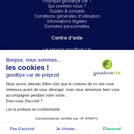
Pourquoi goodbye car ?
Qui sommes nous ?
Guides & conseils
Conditions générales d'utilisation
Informations légales
Données personnelles
Centre d'aide
Le service goodbye car
Les documents à fournir
Le rendez-vous
Bonjour, nous sommes...
Le réseau Goodbye-car
les cookies !
La réglementation
goodbye car de préprod
Nous contacter
Nous avons attendu d'être sûrs que le contenu de ce site vous
Suivez-nous
intéresse avant de vous déranger, mais nous aimerions bien vous
accompagner pendant votre visite...
Etes-vous d'accord ?
Lire la politique de confidentialité
Consentements certifiés par
Pas d'accord
Je choisis...
D'accord