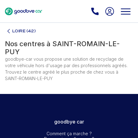
LOIRE (42)
Nos centres à SAINT-ROMAIN-LE-
PUY
goodbye-car vous propose une solution de recyclage de
votre véhicule hors d'usage par des professionnels agréés.
Trouvez le centre agréé le plus proche de chez vous à
SAINT-ROMAIN-LE-PUY
goodbye car
Comment ça marche ?